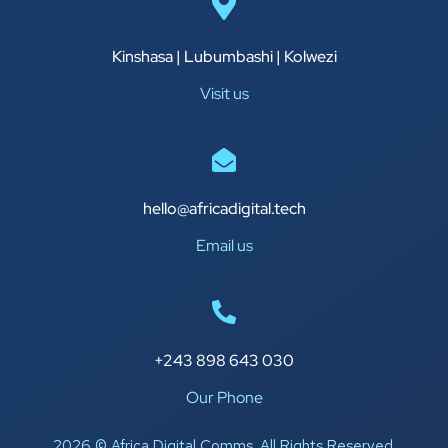
Kinshasa | Lubumbashi | Kolwezi
Visit us
hello@africadigital.tech
Email us
+243 898 643 030
Our Phone
2026 © Africa Digital Comms. All Rights Reserved.